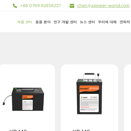
+86 0769 82856227
chen@xpower-world.com
제품 센터
응용 분야
연구 개발 센터
뉴스 센터
우리에 대해
연락처
시스템
스
정
경차 리튬이온 전지
X-Power
경전동차
엔터프라이즈 전시
소프트웨어
업계 뉴스
휴대용 에너지 저장
온라인 메시지
야외 야영
몰