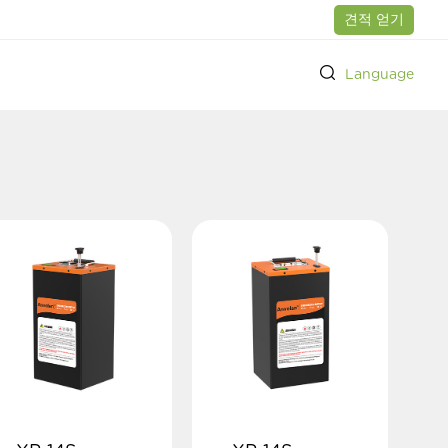
견적 얻기
Language
드 설계 개발
전시회 행사
기업 명예
전원 공급 장치 이동
전원 공급 장치 이동
내부 실험실
파트너