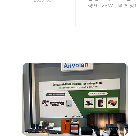
2023-03
량:9.42KW，벽면 
장 배터리의 지능화를 
기를 끌고 있다。 미
이다、친환경、지능형 
배출량 우선 달성（N
이다， 그 중587지
지와 수력발전으로부