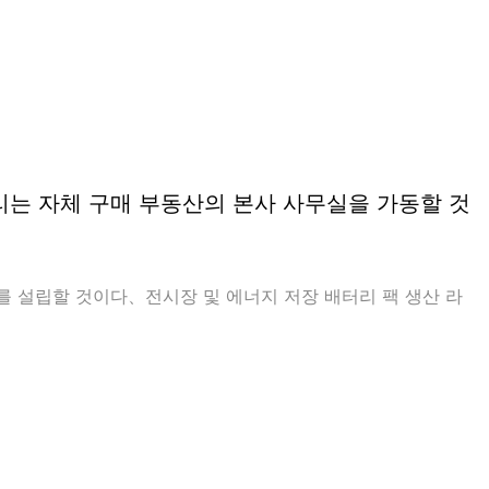
기，신뢰할 수 있는 보안 성능3。 모든 제품군 지원EUCE、C
IEC62133、ROHS、MSDS、UN38.3인증서4。 경량 을
료，야외 작업은 휴대가 편리하다.，전체 무게가 더 가벼움5
여러 장치의 동시 충전 지원，지원AC、DC、USB Type-C
우리는 자체 구매 부동산의 본사 사무실을 가동할 것
 설립할 것이다、전시장 및 에너지 저장 배터리 팩 생산 라