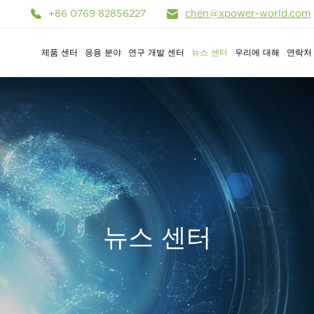
+86 0769 82856227
chen@xpower-world.com
제품 센터
응용 분야
연구 개발 센터
뉴스 센터
우리에 대해
연락처
뉴스 센터
시스템
스
정
경차 리튬이온 전지
X-Power
경전동차
엔터프라이즈 전시
소프트웨어
업계 뉴스
휴대용 에너지 저장
온라인 메시지
야외 야영
몰