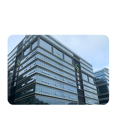
E-LVD、EMC、
 채택 하다ABS복합재
。 풍부한 출력 포트，
출력6。