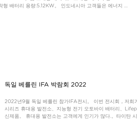
장착형 배터리 용량:5.12KW。 인도네시아 고객들은 에너지 저
더욱 중시한다，이 중 리튬인산철 전지의 긴 순환 수명이 인
래，우리는 인도네시아 시장에 더욱 우수한 품질을 제공할 것
태양열 축전지 제품。인도네시아를 따라2060연간 순 제로
ZE），태양에너지는 전력 공급에서 중요한 역할을 발휘할 것
바의 재생에너지 발전소와361기가와트 용량 초과80%태양에너
터。
독일 베를린 IFA 박람회 2022
2022년9월 독일 베를린 참가IFA전시。 이번 전시회，저희가
시리즈 휴대용 발전소、지능형 전기 오토바이 배터리、Life
신제품。 휴대용 발전소는 고객에게 인기가 많다.。타이탄 
특징：1。 전체 시리즈300W 500W 1000W 2000W휴
이 풍부하다.2，전체 제품군 삼성21700셀 및A123인산철 