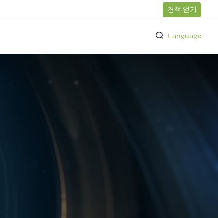
견적 얻기
Language
드 설계 개발
전시회 행사
기업 명예
전원 공급 장치 이동
전원 공급 장치 이동
내부 실험실
파트너