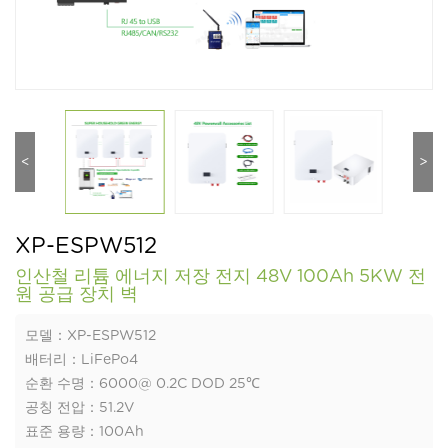
<
>
XP-ESPW512
인산철 리튬 에너지 저장 전지 48V 100Ah 5KW 전
원 공급 장치 벽
모델：XP-ESPW512
배터리：LiFePo4
순환 수명：6000@ 0.2C DOD 25℃
공칭 전압：51.2V
표준 용량：100Ah