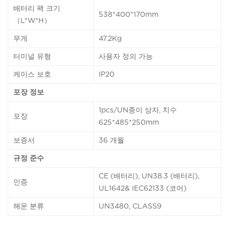
배터리 팩 크기
538*400*170mm
（L*W*H）
무게
47.2Kg
터미널 유형
사용자 정의 가능
케이스 보호
IP20
포장 정보
1pcs/UN종이 상자, 치수
포장
625*485*250mm
보증서
36 개월
규정 준수
CE (배터리), UN38.3 (배터리),
인증
UL1642& IEC62133 (코어)
해운 분류
UN3480, CLASS9