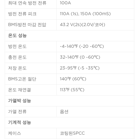
최대 연속 방전 전류
100A
방전 전류 피크
110A (1s), 150A (100mS)
BMS방전 마감 전압
43.2 V(2s)(2.0V/코어)
온도 성능
방전 온도
-4~140℉ (-20 ~60℃)
충전 온도
32~140℉ (0 ~60℃)
저장 온도
23~95℉ (-5 ~35℃)
BMS고온 절단
140℉ (60℃)
온도 재연결
113℉ (55℃)
가열박 성능
가열 전류
옵션
기계적 성능
케이스
코팅된SPCC