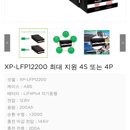
<
>
XP-LFP12200 최대 지원 4S 또는 4P
모델：XP-LFP12200
케이스：ABS
배터리：LiFePo4 각기둥형
전압：12.8V
용량：200Ah
순환 수명：>2000
충전 마감 전압：14.6V
충전 전류：200A