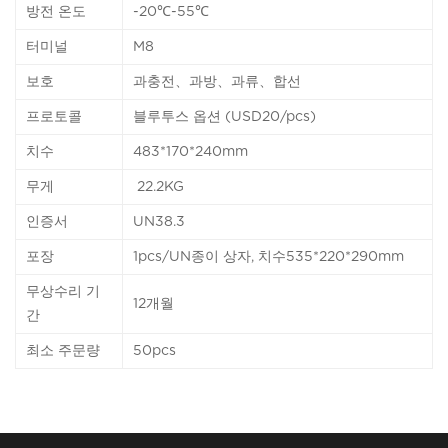
방전 온도
-20℃-55℃
터미널
M8
보호
과충전、과방、과류、합선
프로토콜
블루투스 옵션 (USD20/pcs)
치수
483*170*240mm
무게
22.2KG
인증서
UN38.3
포장
1pcs/UN종이 상자, 치수535*220*290mm
무상수리 기
12개월
간
최소 주문량
50pcs