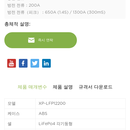
방전 전류：200A
방전 전류（피크）：650A (1.4S) / 1300A (300mS)
총체적 설명:
즉시 연락
제품 매개변수
제품 설명
규격서 다운로드
모델
XP-LFP12200
케이스
ABS
셀
LiFePo4 각기둥형