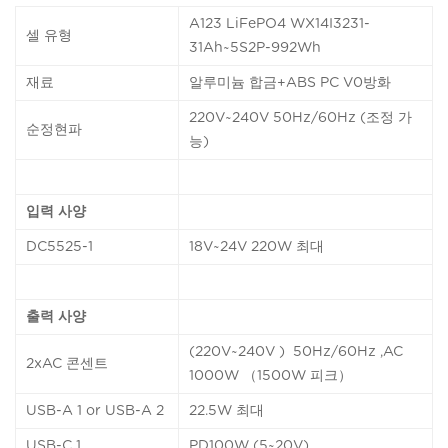
A123 LiFePO4 WX14I3231-
셀 유형
31Ah~5S2P-992Wh
재료
알루미늄 합금+ABS PC V0방화
220V~240V 50Hz/60Hz (조정 가
순정현파
능)
입력 사양
DC5525-1
18V~24V 220W 최대
출력 사양
(220V~240V ) 50Hz/60Hz ,AC
2xAC 콘센트
1000W （1500W 피크）
USB-A 1 or USB-A 2
22.5W 최대
USB-C 1
PD100W (5~20V)