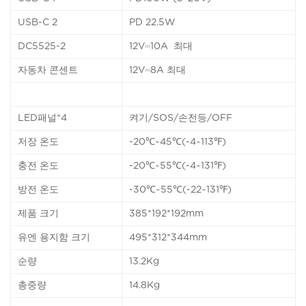
USB-C 2
PD 22.5W
DC5525-2
12V⎓10A 최대
자동차 콘센트
12V⎓8A 최대
LED패널*4
켜기/SOS/손전등/OFF
저장 온도
-20℃~45℃(-4~113℉)
충전 온도
-20℃~55℃(-4~131℉)
방전 온도
-30℃~55℃(-22~131℉)
제품 크기
385*192*192mm
유엔 용지함 크기
495*312*344mm
순량
13.2Kg
총중량
14.8Kg