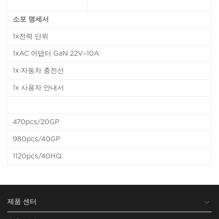
소포 명세서
1x전력 단위
1xAC 어댑터 GaN 22V⎓10A
1x 자동차 충전선
1x 사용자 안내서
470pcs/20GP
980pcs/40GP
1120pcs/40HQ
제품 센터