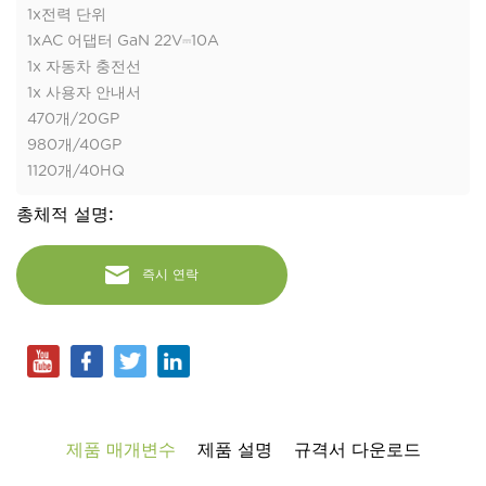
1x전력 단위
1xAC 어댑터 GaN 22V⎓10A
1x 자동차 충전선
1x 사용자 안내서
470개/20GP
980개/40GP
1120개/40HQ
총체적 설명:
즉시 연락
제품 매개변수
제품 설명
규격서 다운로드